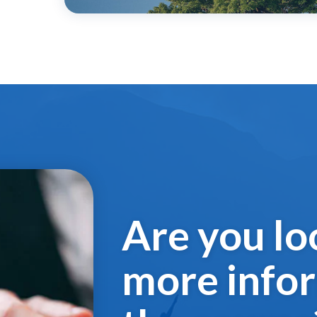
Are you lo
more info