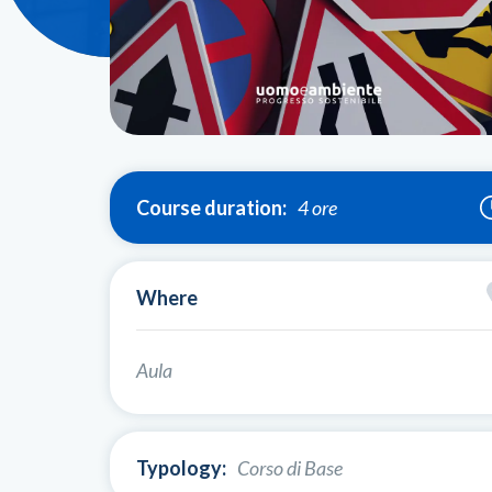
Course duration:
4 ore
Where
Aula
Typology:
Corso di Base