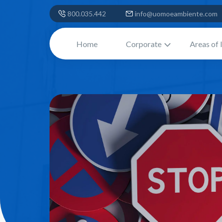
800.035.442
info@uomoeambiente.com
Home
Corporate
Areas of 