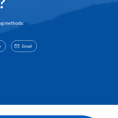
?
ing methods:
p
Email