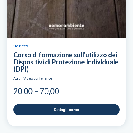
Sicurezza
Corso di formazione sull'utilizzo dei
Dispositivi di Protezione Individuale
(DPI)
Aula
Video conference
Price
20,00
–
70,00
range:
20,00
Dettagli corso
through
70,00