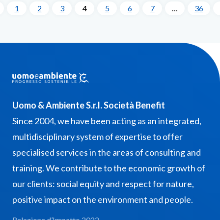
1
2
3
4
5
6
7
…
36
Uomo & Ambiente S.r.l. Società Benefit
Since 2004, we have been acting as an integrated,
multidisciplinary system of expertise to offer
specialised services in the areas of consulting and
training. We contribute to the economic growth of
our clients: social equity and respect for nature,
positive impact on the environment and people.
Relazione d’Impatto 2022