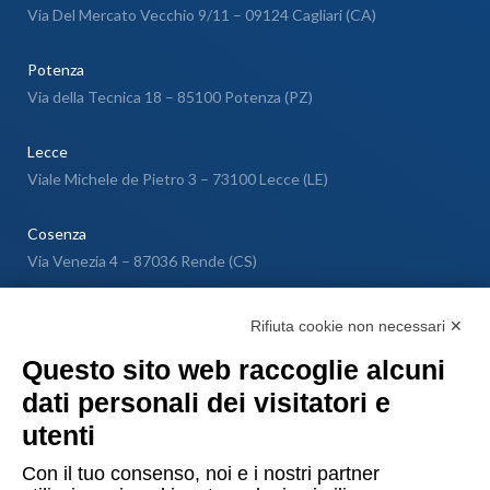
Via Del Mercato Vecchio 9/11 – 09124 Cagliari (CA)
Potenza
Via della Tecnica 18 – 85100 Potenza (PZ)
Lecce
Viale Michele de Pietro 3 – 73100 Lecce (LE)
Cosenza
Via Venezia 4 – 87036 Rende (CS)
Messina
Rifiuta cookie non necessari ✕
Via Galileo Galilei SNC – 98040 Torregrotta (ME)
Questo sito web raccoglie alcuni
dati personali dei visitatori e
Lugano
utenti
Via Maggio 1 C – 6900 Lugano (Confederazione Elvetica)
Con il tuo consenso, noi e i nostri partner