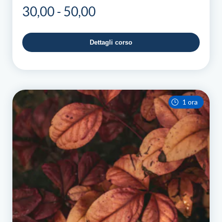
Fascia
30,00
-
50,00
di
prezzo:
Dettagli corso
da
30,00
a
50,00
1 ora