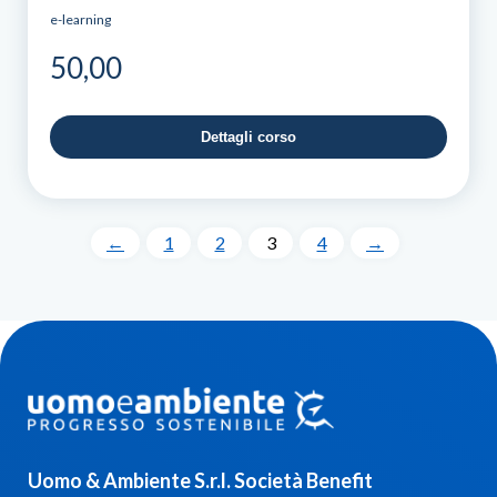
e-learning
50,00
Dettagli corso
←
1
2
3
4
→
Uomo & Ambiente S.r.l. Società Benefit