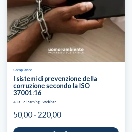
Compliance
I sistemi di prevenzione della
corruzione secondo la ISO
37001:16
Aula
e-learning
Webinar
Fascia
50,00
-
220,00
di
prezzo: