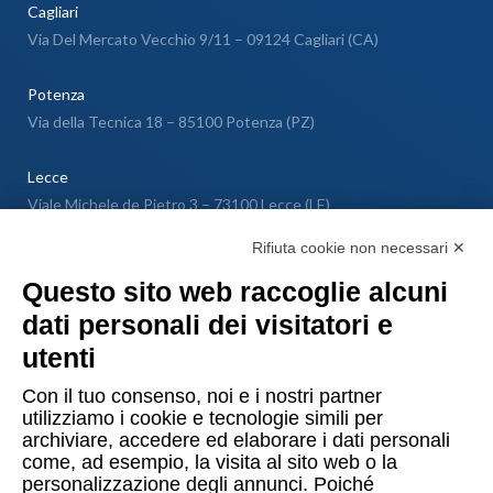
Cagliari
Via Del Mercato Vecchio 9/11 – 09124 Cagliari (CA)
Potenza
Via della Tecnica 18 – 85100 Potenza (PZ)
Lecce
Viale Michele de Pietro 3 – 73100 Lecce (LE)
Rifiuta cookie non necessari ✕
Cosenza
Questo sito web raccoglie alcuni
Via Venezia 4 – 87036 Rende (CS)
dati personali dei visitatori e
Messina
utenti
Via Galileo Galilei SNC – 98040 Torregrotta (ME)
Con il tuo consenso, noi e i nostri partner
utilizziamo i cookie e tecnologie simili per
archiviare, accedere ed elaborare i dati personali
Lugano
come, ad esempio, la visita al sito web o la
Via Maggio 1 C – 6900 Lugano (Confederazione Elvetica)
personalizzazione degli annunci. Poiché