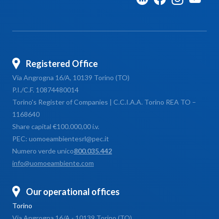
Registered Office
Via Angrogna 16/A, 10139 Torino (TO)
P.I./C.F. 10874480014
Torino's Register of Companies | C.C.I.A.A. Torino REA TO –
1168640
Share capital €100.000,00 i.v.
PEC: uomoeambientesrl@pec.it
Numero verde unico
800.035.442
info@uomoeambiente.com
Our operational offices
Torino
Via Angrogna 16/A - 10139 Torino (TO)