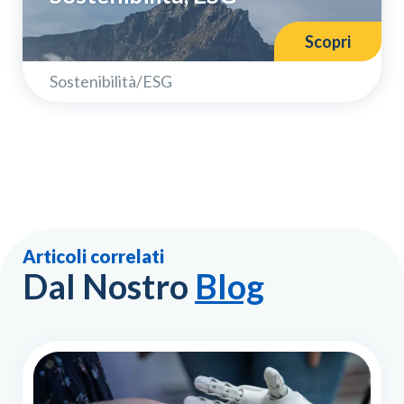
Scopri
Sostenibilità/ESG
Confermo di aver preso visione dell'
informativa
privacy
Articoli correlati
Iscrivimi
Dal Nostro
Blog