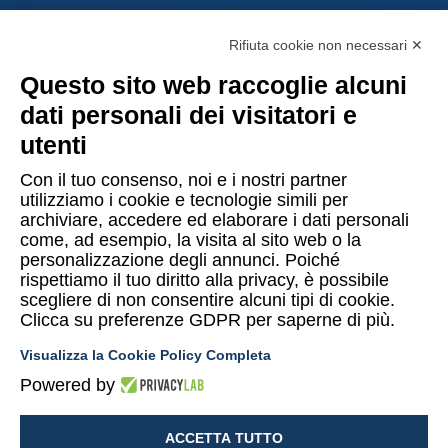
Messina
Rifiuta cookie non necessari ✕
Via Galileo Galilei SNC – 98040 Torregrotta (ME)
Questo sito web raccoglie alcuni
dati personali dei visitatori e
Lugano
utenti
Via Maggio 1 C – 6900 Lugano (Confederazione Elvetica)
Con il tuo consenso, noi e i nostri partner
utilizziamo i cookie e tecnologie simili per
archiviare, accedere ed elaborare i dati personali
come, ad esempio, la visita al sito web o la
personalizzazione degli annunci. Poiché
rispettiamo il tuo diritto alla privacy, è possibile
Copyright © 2015-2026 Uomo & Ambiente S.r.l. Società Benefit
scegliere di non consentire alcuni tipi di cookie.
Clicca su preferenze GDPR per saperne di più.
PI/CF 10874480014
Visualizza la Cookie Policy Completa
Privacy Policy UeA
Termini e condizioni Shop UeA
Powered by
Cookies policy
Mappa del sito
Lavora con noi
ACCETTA TUTTO