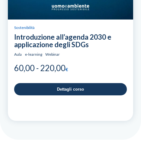
Sostenibilità
Introduzione all’agenda 2030 e
applicazione degli SDGs
Aula
e-learning
Webinar
Fascia
60,00
-
220,00
€
di
prezzo:
Dettagli corso
da
60,00
a
220,00