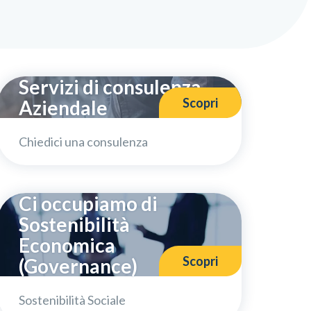
Servizi di consulenza
Scopri
Aziendale
Chiedici una consulenza
Ci occupiamo di
Sostenibilità
Economica
Scopri
(Governance)
Sostenibilità Sociale