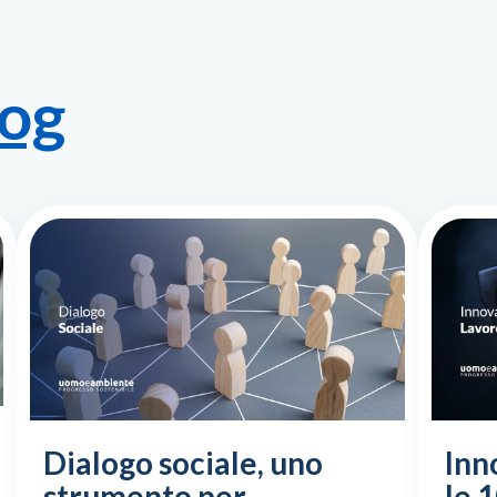
log
Dialogo sociale, uno
Inn
strumento per
le 