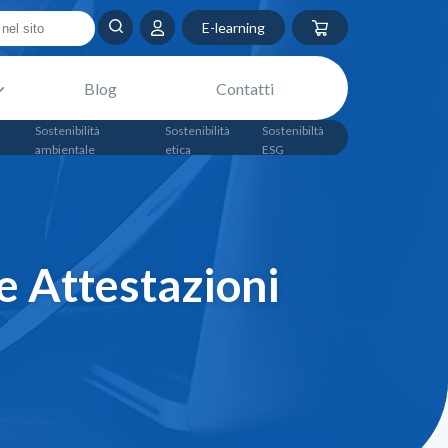
E-learning
Blog
Contatti
Sostenibilità
Sostenibilità
Sostenibiltà
ambientale
etica
ESG
e Attestazioni