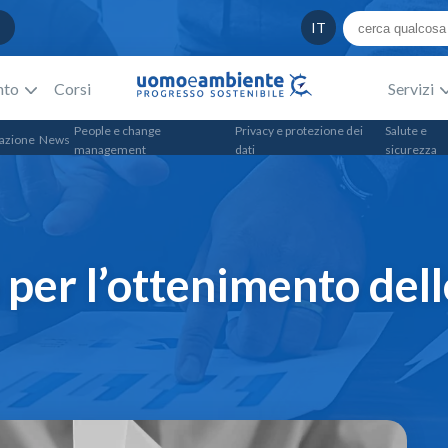
IT
nto
Corsi
Servizi
People e change
Privacy e protezione dei
Salute e
azione
News
management
dati
sicurezza
per l’ottenimento dell