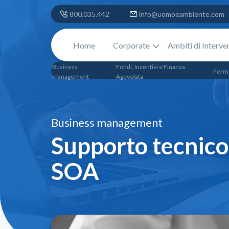
800.035.442
info@uomoeambiente.com
Home
Corporate
Ambiti di Interve
Business
Fondi, Incentivi e Finanza
Form
management
Agevolata
Business management
Supporto tecnico 
SOA