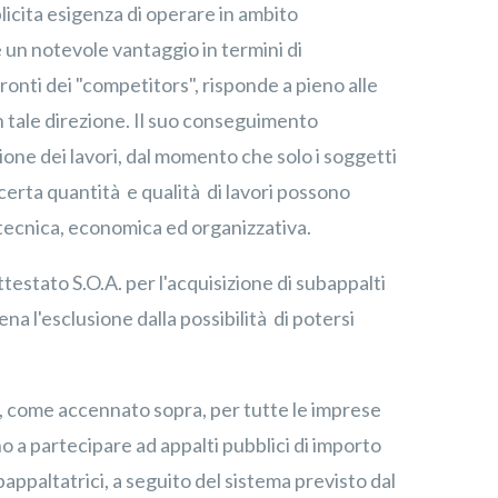
licita esigenza di operare in ambito
e un notevole vantaggio in termini di
fronti dei "competitors", risponde a pieno alle
n tale direzione. Il suo conseguimento
ione dei lavori, dal momento che solo i soggetti
erta quantità e qualità di lavori possono
à tecnica, economica ed organizzativa.
ttestato S.O.A. per l'acquisizione di subappalti
na l'esclusione dalla possibilità di potersi
ia, come accennato sopra, per tutte le imprese
o a partecipare ad appalti pubblici di importo
appaltatrici, a seguito del sistema previsto dal