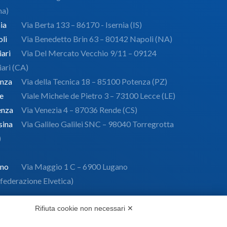
ma)
ia
Via Berta 133 – 86170 - Isernia (IS)
li
Via Benedetto Brin 63 – 80142 Napoli (NA)
iari
Via Del Mercato Vecchio 9/11 – 09124
iari (CA)
nza
Via della Tecnica 18 – 85100 Potenza (PZ)
e
Viale Michele de Pietro 3 – 73100 Lecce (LE)
enza
Via Venezia 4 – 87036 Rende (CS)
ina
Via Galileo Galilei SNC – 98040 Torregrotta
)
ano
Via Maggio 1 C – 6900 Lugano
federazione Elvetica)
Rifiuta cookie non necessari ✕