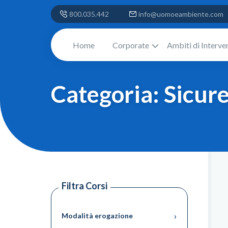
800.035.442
info@uomoeambiente.com
Home
Corporate
Ambiti di Interve
Categoria:
Sicure
Filtra Corsi
›
Modalità erogazione