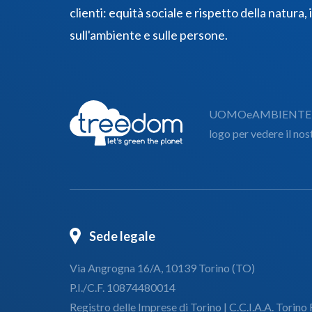
clienti: equità sociale e rispetto della natura,
sull'ambiente e sulle persone.
UOMOeAMBIENTE sost
logo per vedere il no
Sede legale
Via Angrogna 16/A, 10139 Torino (TO)
P.I./C.F. 10874480014
Registro delle Imprese di Torino | C.C.I.A.A. Torino