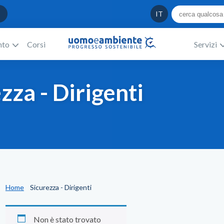
IT
nto
Corsi
Servizi
zza - Dirigenti
Home
Sicurezza - Dirigenti
Non è stato trovato