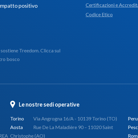
Certificazioni e Accredi
 impatto positivo
Codice Etico
iene Treedom. Clicca sul
stro bosco
Le nostre sedi operative
Torino
Via Angrogna 16/A - 10139 Torino (TO)
Peru
Aosta
Rue De La Maladière 90 – 11020 Saint
Pesc
 REA
Christophe (AO)
Rom