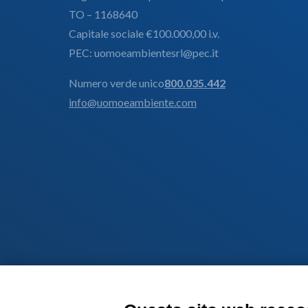
TO – 1168640
Capitale sociale €100.000,00 i.v.
PEC: uomoeambientesrl@pec.it
Numero verde unico
800.035.442
info@uomoeambiente.com