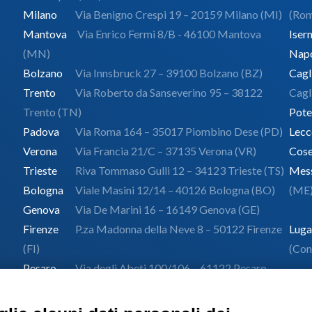
Milano
Via Benigno Crespi 19 – 20159 Milano (MI)
(Ro
Mantova
Via Enrico Fermi 8/B - 46100 Mantova
Isern
(MN)
Napo
Bolzano
Via Innsbruck 27 – 39100 Bolzano (BZ)
Cagl
Trento
Via Roberto da Sanseverino 95 – 38122
Cagl
Trento (TN)
Pote
Padova
Via Roma 164 – 35017 Piombino Dese (PD)
Lecc
Verona
Via Francia 21/C – 37135 Verona (VR)
Cos
Trieste
Riva Tommaso Gulli 12 – 34123 Trieste (TS)
Mess
Bologna
Viale Masini 12/14 – 40126 Bologna (BO)
(ME
Genova
Via De Marini 16 – 16149 Genova (GE)
Firenze
P.za Madonna della Neve 8 – 50122 Firenze
Lug
(FI)
(Con
Pesaro
Via degli Abeti 100/106 – 61122 Pesaro
(PU)