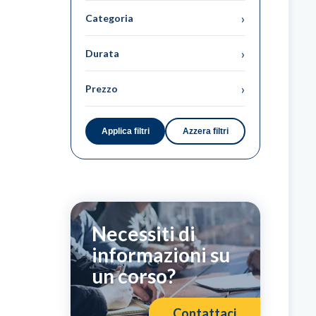
›
Categoria
›
Durata
›
Prezzo
Applica filtri
Azzera filtri
Necessiti di
informazioni su
un corso?
Contattaci