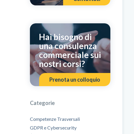
Hai bisogno di
una consulenza
commerciale sui
nostri corsi?
Prenota un colloquio
Categorie
Competenze Trasversali
GDPR e Cybersecurity