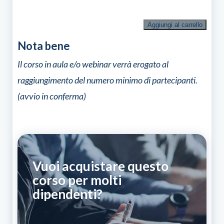
Corso
Aggiungi al carrello
di
aggiornamento
Nota bene
per
addetto
Il corso in aula e/o webinar verrà erogato al
alla
raggiungimento del numero minimo di partecipanti.
conduzione
di
(avvio in conferma)
macchine
movimento
terra:
escavatori
idraulici,
caricatori
frontali
Vuoi acquistare questo
e
terne
corso per molti
quantità
dipendenti?