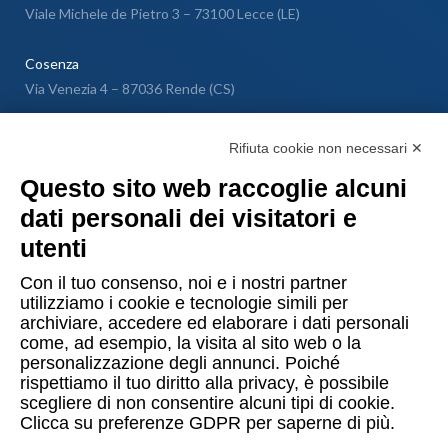
Viale Michele de Pietro 3 – 73100 Lecce (LE)
Cosenza
Via Venezia 4 – 87036 Rende (CS)
Messina
Rifiuta cookie non necessari ✕
Via Galileo Galilei SNC – 98040 Torregrotta (ME)
Questo sito web raccoglie alcuni
dati personali dei visitatori e
Lugano
utenti
Via Maggio 1 C – 6900 Lugano (Confederazione Elvetica)
Con il tuo consenso, noi e i nostri partner
utilizziamo i cookie e tecnologie simili per
archiviare, accedere ed elaborare i dati personali
come, ad esempio, la visita al sito web o la
personalizzazione degli annunci. Poiché
rispettiamo il tuo diritto alla privacy, è possibile
Copyright © 2015-2026 Uomo & Ambiente S.r.l. Società Benefit
scegliere di non consentire alcuni tipi di cookie.
Clicca su preferenze GDPR per saperne di più.
PI/CF 10874480014