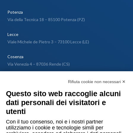
Potenza
Via della Tecnica 18 – 85100 Potenza (PZ)
Lecce
Viale Michele de Pietro 3 – 73100 Lecce (LE)
Cosenza
Via Venezia 4 – 87036 Rende (CS)
Messina
Rifiuta cookie non necessari ✕
Via Galileo Galilei SNC – 98040 Torregrotta (ME)
Questo sito web raccoglie alcuni
dati personali dei visitatori e
Lugano
utenti
Via Maggio 1 C – 6900 Lugano (Confederazione Elvetica)
Con il tuo consenso, noi e i nostri partner
utilizziamo i cookie e tecnologie simili per