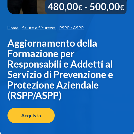
Fa
480,00
-
500,00
€
€
di
pr
Home
Salute e Sicurezza
RSPP / ASPP
d
Aggiornamento della
4
Formazione per
a
Responsabili e Addetti al
5
Servizio di Prevenzione e
Protezione Aziendale
(RSPP/ASPP)
Acquista