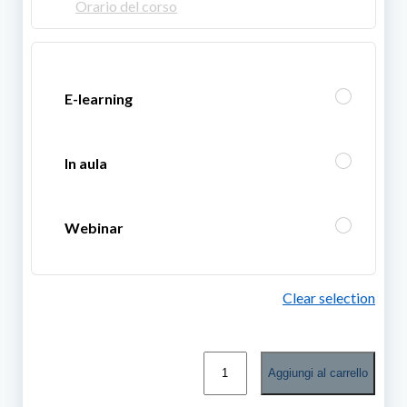
Orario del corso
E-learning
In aula
Webinar
Clear selection
Aggiornamento
Aggiungi al carrello
della
Formazione