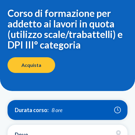
Corso di formazione per
addetto ai lavori in quota
(utilizzo scale/trabattelli) e
DPI III° categoria
Acquista
Durata corso:
8 ore
Dove