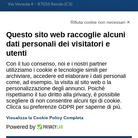
Via Venezia 4 – 87036 Rende (CS)
Messina
Rifiuta cookie non necessari ✕
Via Galileo Galilei SNC – 98040 Torregrotta (ME)
Questo sito web raccoglie alcuni
dati personali dei visitatori e
Lugano
utenti
Via Maggio 1 C – 6900 Lugano (Confederazione Elvetica)
Con il tuo consenso, noi e i nostri partner
utilizziamo i cookie e tecnologie simili per
archiviare, accedere ed elaborare i dati personali
come, ad esempio, la visita al sito web o la
personalizzazione degli annunci. Poiché
rispettiamo il tuo diritto alla privacy, è possibile
Copyright © 2015-2026 Uomo & Ambiente S.r.l. Società Benefit
scegliere di non consentire alcuni tipi di cookie.
Clicca su preferenze GDPR per saperne di più.
PI/CF 10874480014
Visualizza la Cookie Policy Completa
Privacy Policy UeA
Termini e condizioni Shop UeA
Powered by
Cookies policy
Mappa del sito