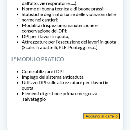
dall'alto, vie respiratorie…..);
Norme di buona tecnica e di buone prassi;
Statistiche degli infortuni e delle violazioni delle
norme nei cantieri;
Modalità di ispezione, manutenzione e
conservazione dei DPI;
DPI per i lavori in quota;
Attrezzature per l'esecuzione dei lavori in quota
(Scale, Trabattelli, PLE, Ponteggi, ecc.).
II° MODULO PRATICO
Come utilizzare i DPI
Impiego del sistema anticaduta
Utilizzo DPI sulle attrezzature per i lavori in
quota
Elementi di gestione prima emergenza -
salvataggio
Corso
Aggiungi al carrello
di
formazione