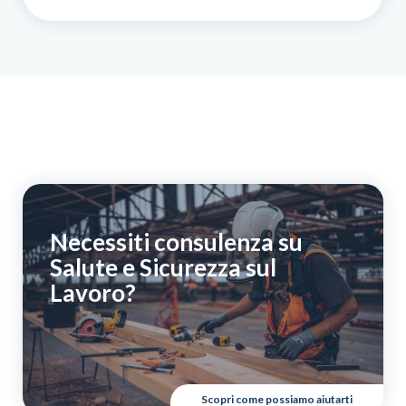
per
addetto
ai
lavori
in
quota
(utilizzo
scale/trabattelli)
e
DPI
III°
categoria
quantità
Necessiti consulenza su
Salute e Sicurezza sul
Lavoro?
Scopri come possiamo aiutarti