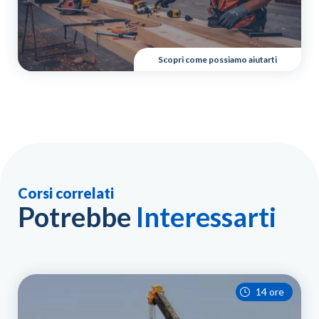
Scopri come possiamo aiutarti
Corsi correlati
Potrebbe
Interessarti
14 ore