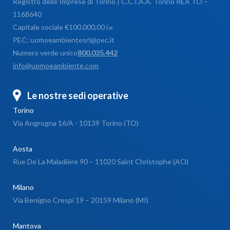
Registro delle Imprese di Torino | C.C.I.A.A. Torino REA TO –
1168640
Capitale sociale €100.000,00 i.v.
PEC: uomoeambientesrl@pec.it
Numero verde unico
800.035.442
info@uomoeambiente.com
Le nostre sedi operative
Torino
Via Angrogna 16/A - 10139 Torino (TO)
Aosta
Rue De La Maladière 90 – 11020 Saint Christophe (AO)
Milano
Via Benigno Crespi 19 – 20159 Milano (MI)
Mantova