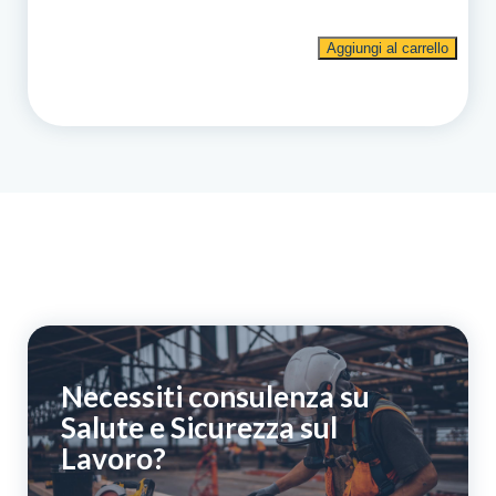
Corso
Aggiungi al carrello
di
formazione
per
addetto
alla
conduzione
di
carriponte/gru
a
cavalletto
con
comando
pensile/radiocomando
quantità
Necessiti consulenza su
Salute e Sicurezza sul
Lavoro?