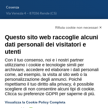
Cosenza
Via Venezia 4 – 87036 Rende (CS)
Messina
Rifiuta cookie non necessari ✕
Via Galileo Galilei SNC – 98040 Torregrotta (ME)
Questo sito web raccoglie alcuni
dati personali dei visitatori e
Lugano
utenti
Via Maggio 1 C – 6900 Lugano (Confederazione Elvetica)
Con il tuo consenso, noi e i nostri partner
utilizziamo i cookie e tecnologie simili per
archiviare, accedere ed elaborare i dati personali
come, ad esempio, la visita al sito web o la
personalizzazione degli annunci. Poiché
rispettiamo il tuo diritto alla privacy, è possibile
Copyright © 2015-2026 Uomo & Ambiente S.r.l. Società Benefit
scegliere di non consentire alcuni tipi di cookie.
Clicca su preferenze GDPR per saperne di più.
PI/CF 10874480014
Visualizza la Cookie Policy Completa
Privacy Policy UeA
Termini e condizioni Shop UeA