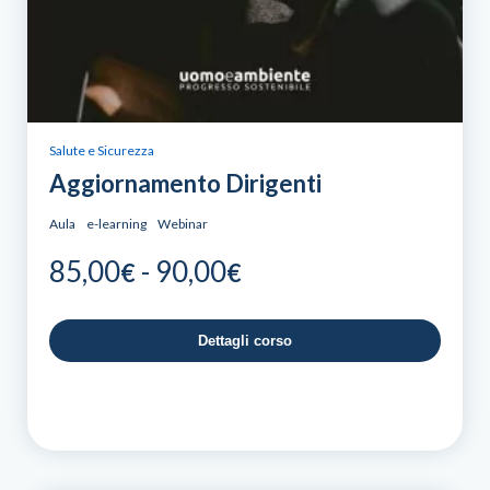
Salute e Sicurezza
Aggiornamento Dirigenti
Aula
e-learning
Webinar
Fascia
85,00
-
90,00
€
€
di
prezzo:
Dettagli corso
da
85,00€
a
90,00€