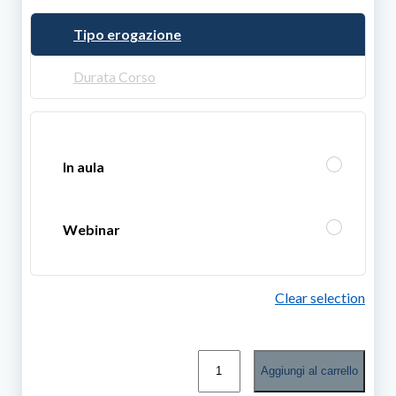
Tipo erogazione
Durata Corso
In aula
Webinar
Clear selection
Formazione
Aggiungi al carrello
per
operatori