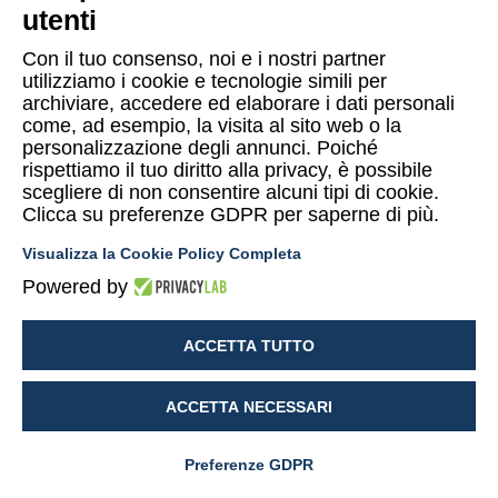
Lugano
utenti
Via Maggio 1 C – 6900 Lugano (Confederazione Elvetica)
Con il tuo consenso, noi e i nostri partner
utilizziamo i cookie e tecnologie simili per
archiviare, accedere ed elaborare i dati personali
come, ad esempio, la visita al sito web o la
personalizzazione degli annunci. Poiché
rispettiamo il tuo diritto alla privacy, è possibile
Copyright © 2015-2026 Uomo & Ambiente S.r.l. Società Benefit
scegliere di non consentire alcuni tipi di cookie.
Clicca su preferenze GDPR per saperne di più.
PI/CF 10874480014
Visualizza la Cookie Policy Completa
Privacy Policy UeA
Termini e condizioni Shop UeA
Powered by
Cookies policy
Mappa del sito
Lavora con noi
ACCETTA TUTTO
Segnalazioni
ACCETTA NECESSARI
WhatsApp
Preferenze GDPR