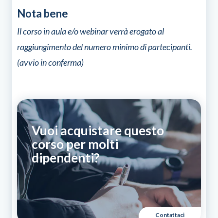
di
Nota bene
macchine
movimento
Il corso in aula e/o webinar verrà erogato al
terra
-
raggiungimento del numero minimo di partecipanti.
escavatori
(avvio in conferma)
a
fune
quantità
Vuoi acquistare questo
corso per molti
dipendenti?
Contattaci