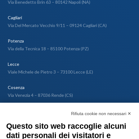
Via Benedetto Brin 63 – 80142 Napoli (NA)
Cagliari
Via Del Mercato Vecchio 9/11 – 09124 Cagliari (CA)
Potenza
Via della Tecnica 18 – 85100 Potenza (PZ)
Lecce
Viale Michele de Pietro 3 – 73100 Lecce (LE)
Cosenza
Via Venezia 4 – 87036 Rende (CS)
Messina
Rifiuta cookie non necessari ✕
Via Galileo Galilei SNC – 98040 Torregrotta (ME)
Questo sito web raccoglie alcuni
dati personali dei visitatori e