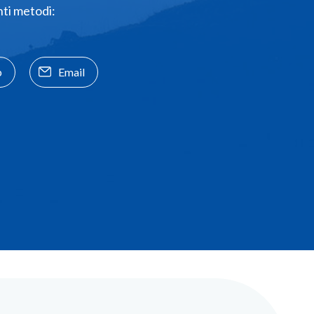
nti metodi:
p
Email