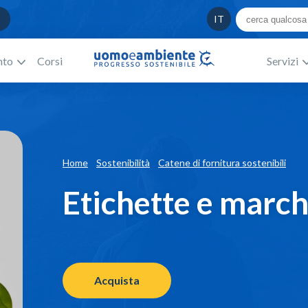
IT
nto
Corsi
Servizi
Home
Sostenibilità
Catene di fornitura sostenibili
Etichette e march
Acquista