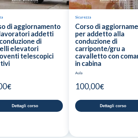
za
Sicurezza
so di aggiornamento
Corso di aggiornam
lavoratori addetti
per addetto alla
 conduzione di
conduzione di
elli elevatori
carriponte/gru a
venti telescopici
cavalletto con com
tivi
in cabina
Aula
00
100,00
€
€
Dettagli corso
Dettagli corso