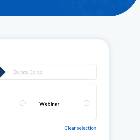
50,0
Durata Corso
Webinar
Clear selection