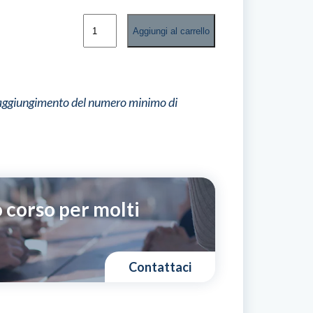
Etichette
Aggiungi al carrello
e
marchi
ambientali
quantità
l raggiungimento del numero minimo di
 corso per molti
Contattaci