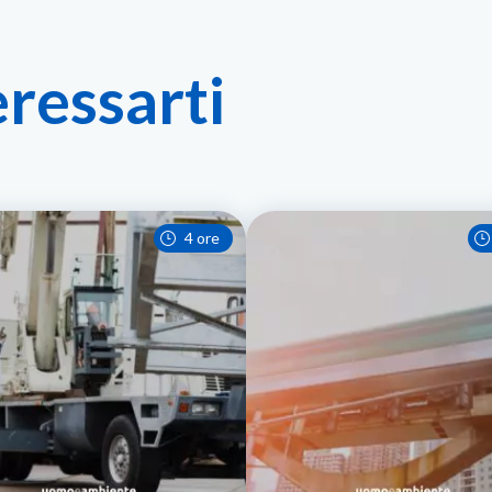
eressarti
4 ore