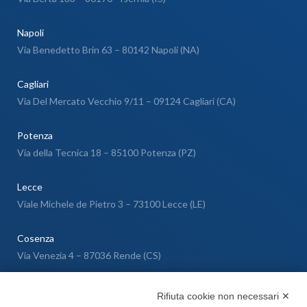
Napoli
Via Benedetto Brin 63 – 80142 Napoli (NA)
Cagliari
Via Del Mercato Vecchio 9/11 – 09124 Cagliari (CA)
Potenza
Via della Tecnica 18 – 85100 Potenza (PZ)
Lecce
Viale Michele de Pietro 3 – 73100 Lecce (LE)
Cosenza
Via Venezia 4 – 87036 Rende (CS)
Messina
Rifiuta cookie non necessari ✕
Via Galileo Galilei SNC – 98040 Torregrotta (ME)