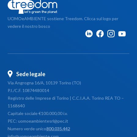
UOMOeAMBIENTE sostiene Treedom. Clicca sul logo per
vedere il nostro bosco
Sede legale
Via Angrogna 16/A, 10139 Torino (TO)
P.I./C.F. 10874480014
Registro delle Imprese di Torino | C.C.I.A.A. Torino REA TO –
1168640
Capitale sociale €100.000,00 i.v.
PEC: uomoeambientesrl@pec.it
Numero verde unico
800.035.442
info@uomoeambiente.com