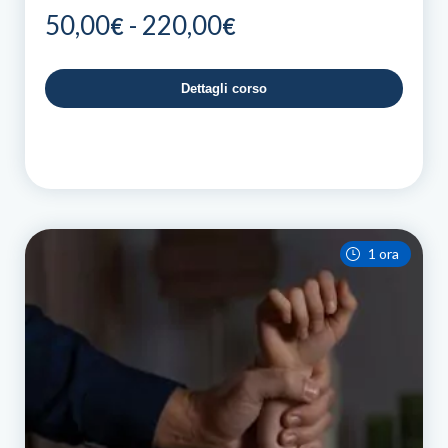
Fascia
50,00
-
220,00
€
€
di
prezzo:
Dettagli corso
da
50,00€
a
220,00€
1 ora