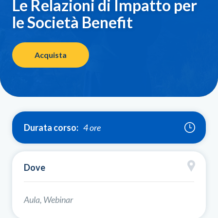
Le Relazioni di Impatto per
2
le Società Benefit
a
4
Acquista
Durata corso:
4 ore
Dove
Aula, Webinar