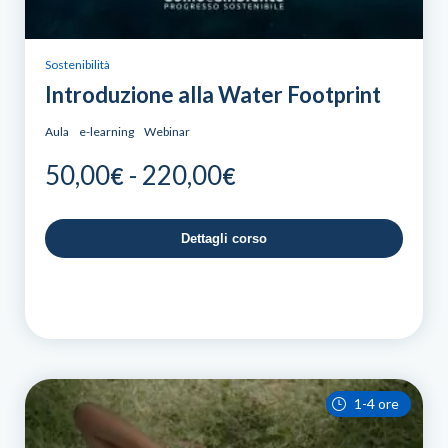
Sostenibilità
Introduzione alla Water Footprint
Aula
e-learning
Webinar
Fascia
50,00
-
220,00
€
€
di
prezzo:
Dettagli corso
da
50,00€
a
220,00€
1-4 ore