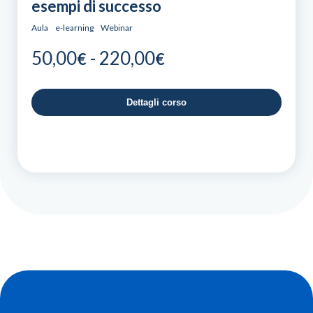
esempi di successo
Aula
e-learning
Webinar
Fascia
50,00
-
220,00
€
€
di
prezzo:
Dettagli corso
da
50,00€
a
220,00€