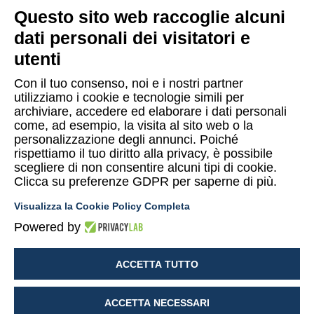
Questo sito web raccoglie alcuni
dati personali dei visitatori e
Lugano
utenti
Via Maggio 1 C – 6900 Lugano (Confederazione Elvetica)
Con il tuo consenso, noi e i nostri partner
utilizziamo i cookie e tecnologie simili per
archiviare, accedere ed elaborare i dati personali
come, ad esempio, la visita al sito web o la
personalizzazione degli annunci. Poiché
rispettiamo il tuo diritto alla privacy, è possibile
Copyright © 2015-2026 Uomo & Ambiente S.r.l. Società Benefit
scegliere di non consentire alcuni tipi di cookie.
Clicca su preferenze GDPR per saperne di più.
PI/CF 10874480014
Visualizza la Cookie Policy Completa
Privacy Policy UeA
Termini e condizioni Shop UeA
Powered by
Cookies policy
Mappa del sito
Lavora con noi
ACCETTA TUTTO
Segnalazioni
ACCETTA NECESSARI