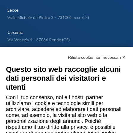
Lecce
Viale Michele de Pietro 3 – 73100 Lecce (LE)
Cosenza
Via Venezia 4 – 87036 Rende (CS)
Messina
Rifiuta cookie non necessari ✕
Via Galileo Galilei SNC – 98040 Torregrotta (ME)
Questo sito web raccoglie alcuni
dati personali dei visitatori e
Lugano
utenti
Via Maggio 1 C – 6900 Lugano (Confederazione Elvetica)
Con il tuo consenso, noi e i nostri partner
utilizziamo i cookie e tecnologie simili per
archiviare, accedere ed elaborare i dati personali
come, ad esempio, la visita al sito web o la
personalizzazione degli annunci. Poiché
rispettiamo il tuo diritto alla privacy, è possibile
Copyright © 2015-2026 Uomo & Ambiente S.r.l. Società Benefit