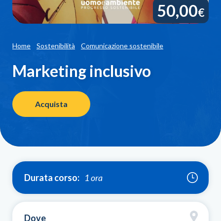
50,00
€
Home
Sostenibilità
Comunicazione sostenibile
Marketing inclusivo
Acquista
Durata corso:
1 ora
Dove