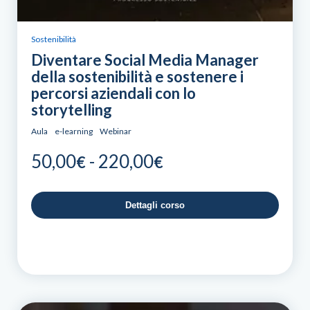
Sostenibilità
Diventare Social Media Manager
della sostenibilità e sostenere i
percorsi aziendali con lo
storytelling
Aula
e-learning
Webinar
Fascia
50,00
-
220,00
€
€
di
prezzo:
Dettagli corso
da
50,00€
a
220,00€