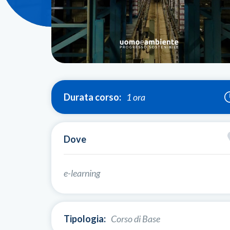
Durata corso:
1 ora
Dove
e-learning
Tipologia:
Corso di Base