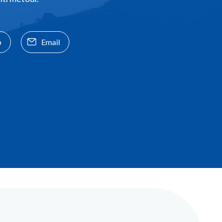
p
Email