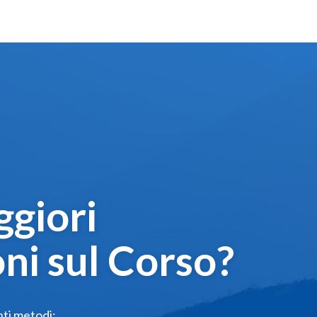
giori
ni sul Corso?
nti metodi: