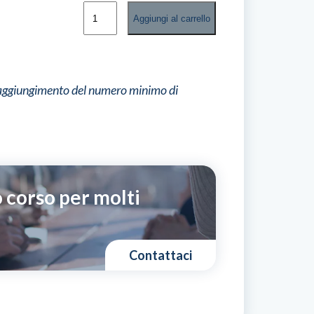
Movimentazione
Aggiungi al carrello
Manuale
Carichi
quantità
l raggiungimento del numero minimo di
 corso per molti
Contattaci