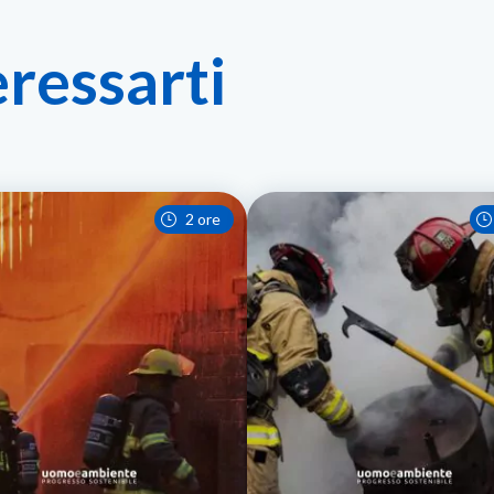
eressarti
2 ore