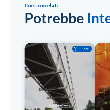
Corsi correlati
Potrebbe
Int
11 ore