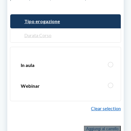
Tipo erogazione
Durata Corso
In aula
Webinar
Clear selection
Corso
Aggiungi al carrello