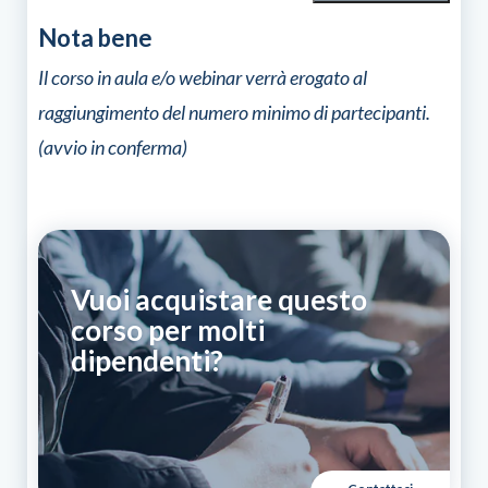
di
aggiornamento
Nota bene
per
addetto
Il corso in aula e/o webinar verrà erogato al
alla
raggiungimento del numero minimo di partecipanti.
conduzione
di
(avvio in conferma)
piattaforme
di
lavoro
mobili
elevabili
(PLE)
che
Vuoi acquistare questo
operano
su
corso per molti
stabilizzatori
dipendenti?
quantità