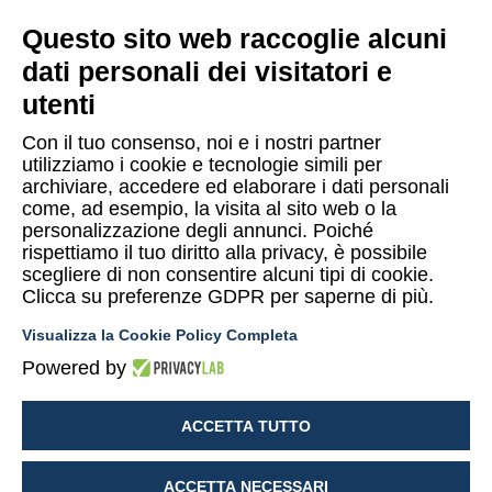
Via Galileo Galilei SNC – 98040 Torregrotta (ME)
Questo sito web raccoglie alcuni
dati personali dei visitatori e
Lugano
utenti
Via Maggio 1 C – 6900 Lugano (Confederazione Elvetica)
Con il tuo consenso, noi e i nostri partner
utilizziamo i cookie e tecnologie simili per
archiviare, accedere ed elaborare i dati personali
come, ad esempio, la visita al sito web o la
personalizzazione degli annunci. Poiché
rispettiamo il tuo diritto alla privacy, è possibile
Copyright © 2015-2026 Uomo & Ambiente S.r.l. Società Benefit
scegliere di non consentire alcuni tipi di cookie.
Clicca su preferenze GDPR per saperne di più.
PI/CF 10874480014
Visualizza la Cookie Policy Completa
Privacy Policy UeA
Termini e condizioni Shop UeA
Powered by
Cookies policy
Mappa del sito
Lavora con noi
ACCETTA TUTTO
Segnalazioni
ACCETTA NECESSARI