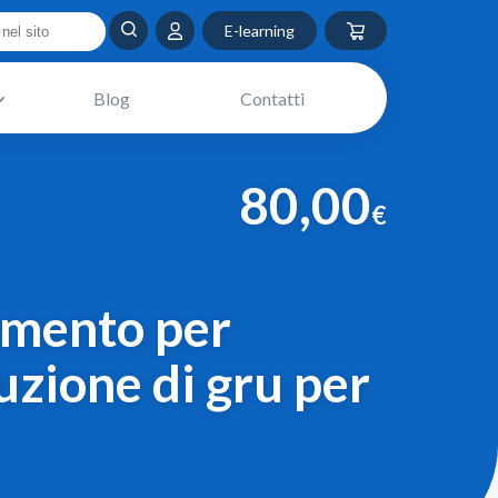
E-learning
Blog
Contatti
80,00
€
amento per
uzione di gru per