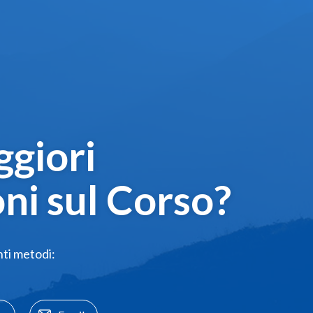
giori
ni sul Corso?
nti metodi: