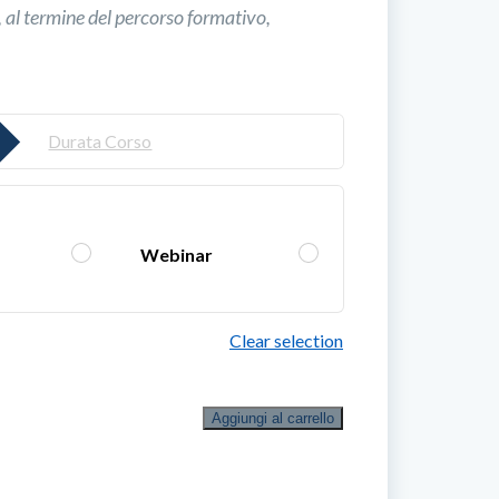
o, al termine del percorso formativo,
Durata Corso
Webinar
Clear selection
Corso
Aggiungi al carrello
di
aggiornamento
per