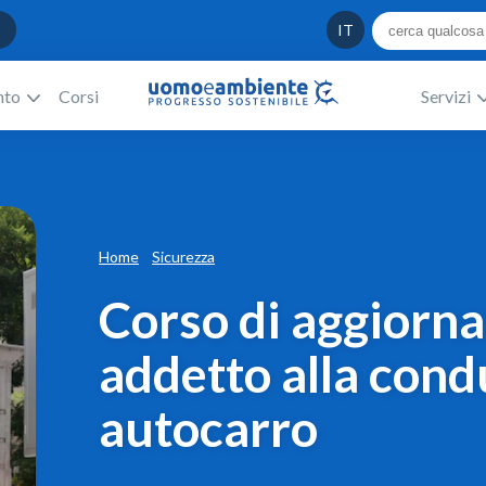
IT
nto
Corsi
Servizi
Home
Sicurezza
Corso di aggiorn
addetto alla cond
autocarro