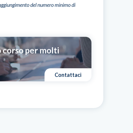
addetto
l raggiungimento del numero minimo di
alla
conduzione
di
gru
per
autocarro
quantità
 corso per molti
Contattaci