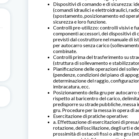
Dispositivi di comando e di sicurezza: id
(comandi idraulici e elettroidraulici, ra
(spostamento, posizionamento ed operativi
sicurezza e loro funzione.
Controlli pre-utilizzo: controlli visivi e f
componenti accessori, dei dispositivi di 
previsti dal costruttore nel manuale di is
per autocarro senza carico (sollevamento,
combinate.
Controlli prima del trasferimento su strad
(struttura di sollevamento e stabilizzator
Pianificazione delle operazioni del solle
(pendenze, condizioni del piano di appogg
determinazione del raggio, configurazione
imbracatura, ecc.
Posizionamento della gru per autocarro s
rispetto al baricentro del carico, delimit
predisporre su strade pubbliche, messa in
gru. Procedure per la messa in opera di acc
Esercitazione di pratiche operative:
a. Effettuazione di esercitazioni di presa
rotazione, dell’oscillazione, degli urti e
prossimità di ostacoli fissi o altre gru (