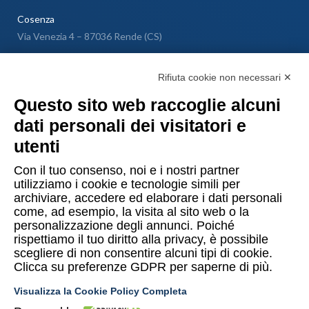
Cosenza
Via Venezia 4 – 87036 Rende (CS)
Messina
Rifiuta cookie non necessari ✕
Via Galileo Galilei SNC – 98040 Torregrotta (ME)
Questo sito web raccoglie alcuni
dati personali dei visitatori e
Lugano
utenti
Via Maggio 1 C – 6900 Lugano (Confederazione Elvetica)
Con il tuo consenso, noi e i nostri partner
utilizziamo i cookie e tecnologie simili per
archiviare, accedere ed elaborare i dati personali
come, ad esempio, la visita al sito web o la
personalizzazione degli annunci. Poiché
rispettiamo il tuo diritto alla privacy, è possibile
Copyright © 2015-2026 Uomo & Ambiente S.r.l. Società Benefit
scegliere di non consentire alcuni tipi di cookie.
Clicca su preferenze GDPR per saperne di più.
PI/CF 10874480014
Visualizza la Cookie Policy Completa
Privacy Policy UeA
Termini e condizioni Shop UeA