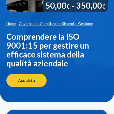
Fa
50,00
-
350,00
€
€
di
pr
Home
Governance, Compliance e Sistemi di Gestione
d
Comprendere la ISO
50
9001:15 per gestire un
a
efficace sistema della
3
qualità aziendale
Acquista