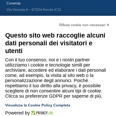
Cosenza
Via Venezia 4 – 87036 Rende (CS)
Messina
Rifiuta cookie non necessari ✕
Via Galileo Galilei SNC – 98040 Torregrotta (ME)
Questo sito web raccoglie alcuni
dati personali dei visitatori e
Lugano
utenti
Via Maggio 1 C – 6900 Lugano (Confederazione Elvetica)
Con il tuo consenso, noi e i nostri partner
utilizziamo i cookie e tecnologie simili per
archiviare, accedere ed elaborare i dati personali
come, ad esempio, la visita al sito web o la
personalizzazione degli annunci. Poiché
rispettiamo il tuo diritto alla privacy, è possibile
Copyright © 2015-2026 Uomo & Ambiente S.r.l. Società Benefit
scegliere di non consentire alcuni tipi di cookie.
Clicca su preferenze GDPR per saperne di più.
PI/CF 10874480014
Visualizza la Cookie Policy Completa
Privacy Policy UeA
Termini e condizioni Shop UeA
Powered by
Cookies policy