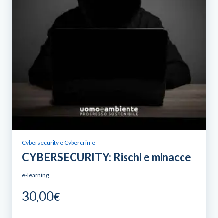
Cybersecurity e Cybercrime
CYBERSECURITY: Rischi e minacce
e-learning
30,00
€