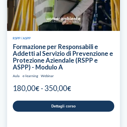
RSPP / ASPP
Formazione per Responsabili e
Addetti al Servizio di Prevenzione e
Protezione Aziendale (RSPP e
ASPP) - Modulo A
Aula
e-learning
Webinar
Fascia
180,00
-
350,00
€
€
di
prezzo:
Dettagli corso
da
180,00€
a