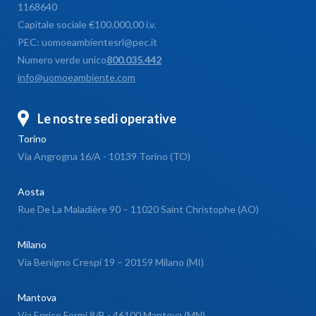
1168640
Capitale sociale €100.000,00 i.v.
PEC: uomoeambientesrl@pec.it
Numero verde unico
800.035.442
info@uomoeambiente.com
Le nostre sedi operative
Torino
Via Angrogna 16/A - 10139 Torino (TO)
Aosta
Rue De La Maladière 90 – 11020 Saint Christophe (AO)
Milano
Via Benigno Crespi 19 – 20159 Milano (MI)
Mantova
Via Enrico Fermi 8/B - 46100 Mantova (MN)