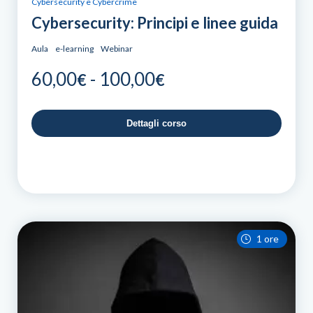
Cybersecurity e Cybercrime
Cybersecurity: Principi e linee guida
Aula
e-learning
Webinar
Fascia
60,00
-
100,00
€
€
di
prezzo:
Dettagli corso
da
60,00€
a
100,00€
1 ore