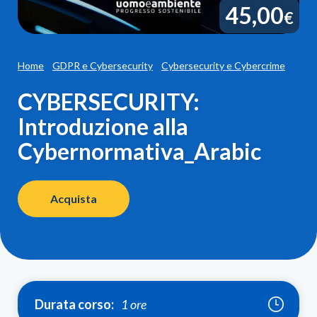
45,00
€
Home
GDPR e Cybersecurity
Cybersecurity e Cybercrime
CYBERSECURITY:
Introduzione alla
Cybernormativa_Arabic
Acquista
Durata corso:
1 ore