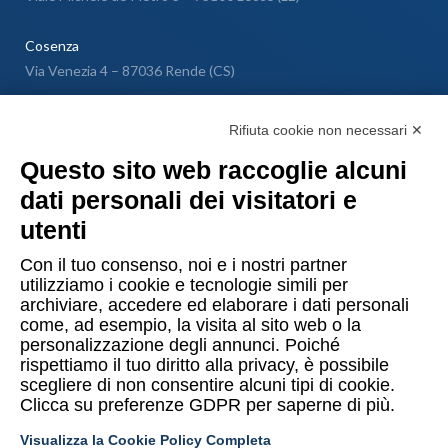
Cosenza
Via Venezia 4 – 87036 Rende (CS)
Messina
Rifiuta cookie non necessari ✕
Via Galileo Galilei SNC – 98040 Torregrotta (ME)
Questo sito web raccoglie alcuni
dati personali dei visitatori e
Lugano
utenti
Via Maggio 1 C – 6900 Lugano (Confederazione Elvetica)
Con il tuo consenso, noi e i nostri partner
utilizziamo i cookie e tecnologie simili per
archiviare, accedere ed elaborare i dati personali
come, ad esempio, la visita al sito web o la
personalizzazione degli annunci. Poiché
rispettiamo il tuo diritto alla privacy, è possibile
Copyright © 2015-2026 Uomo & Ambiente S.r.l. Società Benefit
scegliere di non consentire alcuni tipi di cookie.
Clicca su preferenze GDPR per saperne di più.
PI/CF 10874480014
Visualizza la Cookie Policy Completa
Privacy Policy UeA