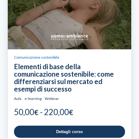
Comunicazione sostenibile
Elementi di base della
comunicazione sostenibile: come
differenziarsi sul mercato ed
esempi di successo
Aula
e-learning
Webinar
Fascia
50,00
-
220,00
€
€
di
prezzo:
Dettagli corso
da