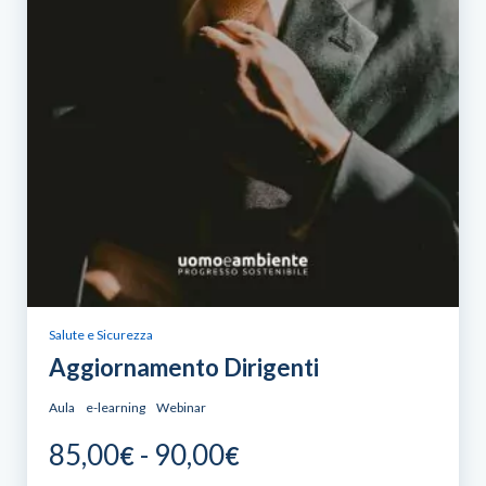
Salute e Sicurezza
Aggiornamento Dirigenti
Aula
e-learning
Webinar
Fascia
85,00
-
90,00
€
€
di