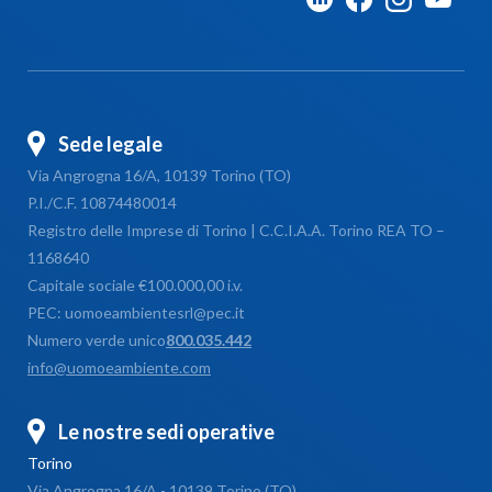
Sede legale
Via Angrogna 16/A, 10139 Torino (TO)
P.I./C.F. 10874480014
Registro delle Imprese di Torino | C.C.I.A.A. Torino REA TO –
1168640
Capitale sociale €100.000,00 i.v.
PEC: uomoeambientesrl@pec.it
Numero verde unico
800.035.442
info@uomoeambiente.com
Le nostre sedi operative
Torino
Via Angrogna 16/A - 10139 Torino (TO)