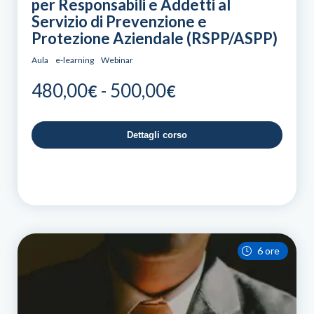
per Responsabili e Addetti al
Servizio di Prevenzione e
Protezione Aziendale (RSPP/ASPP)
Aula
e-learning
Webinar
Fascia
480,00
-
500,00
€
€
di
prezzo:
Dettagli corso
da
480,00€
a
500,00€
6 ore