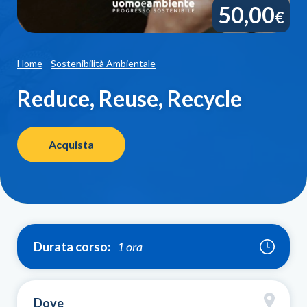
50,00
€
Home
Sostenibilità Ambientale
Reduce, Reuse, Recycle
Acquista
Durata corso:
1 ora
Dove