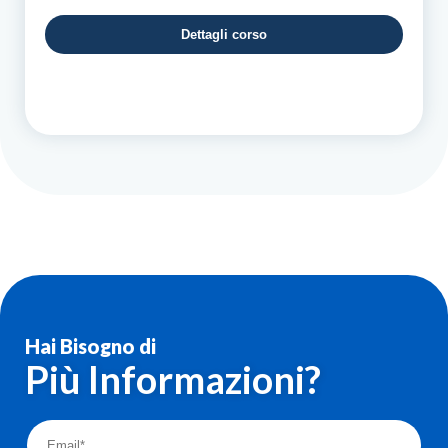
prezzo:
Dettagli corso
da
85,00€
a
90,00€
Hai Bisogno di
Più Informazioni?