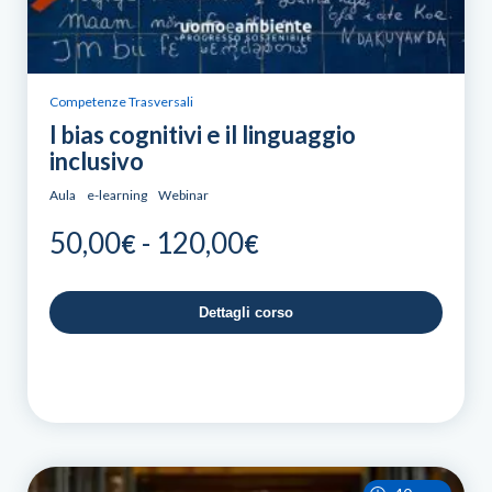
Competenze Trasversali
I bias cognitivi e il linguaggio
inclusivo
Aula
e-learning
Webinar
Fascia
50,00
-
120,00
€
€
di
prezzo:
Dettagli corso
da
50,00€
a
120,00€