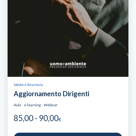
Salute e Sicurezza
Aggiornamento Dirigenti
Aula
e-learning
Webinar
Fascia
85,00
-
90,00
€
di
prezzo: