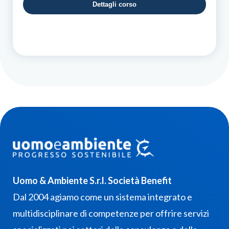
Dettagli corso
da
85,00
a
90,00
Uomo & Ambiente S.r.l. Società Benefit
Dal 2004 agiamo come un sistema integrato e
multidisciplinare di competenze per offrire servizi