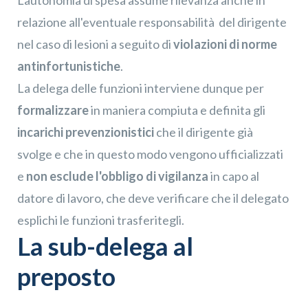
L'autonomia di spesa assume rilevanza anche in
relazione all'eventuale responsabilità del dirigente
nel caso di lesioni a seguito di
violazioni di norme
antinfortunistiche
.
Iscriviti alla nostra
×
Newsletter
La delega delle funzioni interviene dunque per
formalizzare
in maniera compiuta e definita gli
incarichi prevenzionistici
che il dirigente già
svolge e che in questo modo vengono ufficializzati
e
non esclude l'obbligo di vigilanza
in capo al
datore di lavoro, che deve verificare che il delegato
esplichi le funzioni trasferitegli.
La sub-delega al
preposto
Confermo di aver preso visione dell'
informativa
privacy