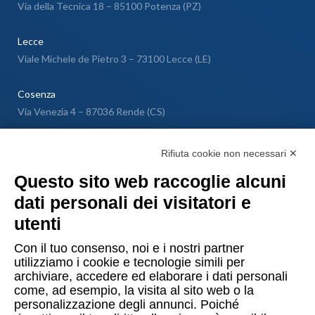
Via della Tecnica 18 – 85100 Potenza (PZ)
Lecce
Viale Michele de Pietro 3 – 73100 Lecce (LE)
Cosenza
Via Venezia 4 – 87036 Rende (CS)
Messina
Rifiuta cookie non necessari ✕
Via Galileo Galilei SNC – 98040 Torregrotta (ME)
Questo sito web raccoglie alcuni
dati personali dei visitatori e
Lugano
utenti
Via Maggio 1 C – 6900 Lugano (Confederazione Elvetica)
Con il tuo consenso, noi e i nostri partner
utilizziamo i cookie e tecnologie simili per
archiviare, accedere ed elaborare i dati personali
come, ad esempio, la visita al sito web o la
personalizzazione degli annunci. Poiché