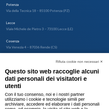
Potenza
Via della Tecnica 18 – 85100 Potenza (PZ)
Lecce
Viale Michele de Pietro 3 – 73100 Lecce (LE)
Cosenza
Via Venezia 4 – 87036 Rende (CS)
Messina
Rifiuta cookie non necessari ✕
Via Galileo Galilei SNC – 98040 Torregrotta (ME)
Questo sito web raccoglie alcuni
dati personali dei visitatori e
Lugano
utenti
Via Maggio 1 C – 6900 Lugano (Confederazione Elvetica)
Con il tuo consenso, noi e i nostri partner
utilizziamo i cookie e tecnologie simili per
archiviare, accedere ed elaborare i dati personali