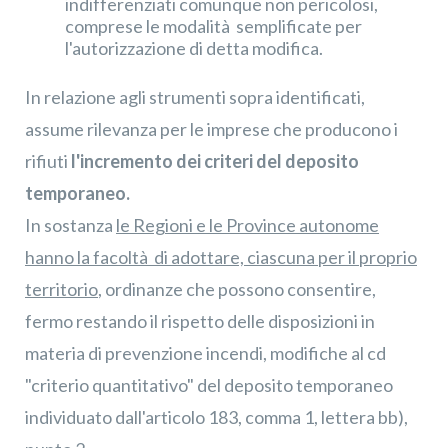
indifferenziati comunque non pericolosi,
Iscriviti alla nostra
×
comprese le modalità semplificate per
Newsletter
l'autorizzazione di detta modifica.
In relazione agli strumenti sopra identificati,
assume rilevanza per le imprese che producono i
rifiuti
l'incremento dei criteri del deposito
temporaneo.
In sostanza
le Regioni e le Province autonome
hanno la facoltà di adottare, ciascuna per il proprio
territorio
, ordinanze che possono consentire,
fermo restando il rispetto delle disposizioni in
Confermo di aver preso visione dell'
informativa
privacy
materia di prevenzione incendi, modifiche al cd
"criterio quantitativo" del deposito temporaneo
individuato dall'articolo 183, comma 1, lettera bb),
Iscrivimi