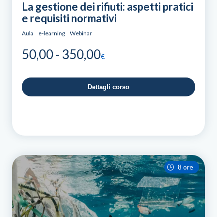
La gestione dei rifiuti: aspetti pratici
e requisiti normativi
Aula
e-learning
Webinar
Fascia
50,00
-
350,00
€
di
prezzo:
Dettagli corso
da
50,00
a
350,00
8 ore