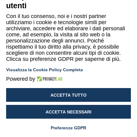
Via dei Peligni 91/91 – 65127 Pescara (PE)
utenti
Con il tuo consenso, noi e i nostri partner
Roma
utilizziamo i cookie e tecnologie simili per
Viale Giorgio Ribotta 11 – 00144 Roma (Roma)
archiviare, accedere ed elaborare i dati personali
come, ad esempio, la visita al sito web o la
Isernia
personalizzazione degli annunci. Poiché
rispettiamo il tuo diritto alla privacy, è possibile
Via Berta 133 – 86170 - Isernia (IS)
scegliere di non consentire alcuni tipi di cookie.
Clicca su preferenze GDPR per saperne di più.
Napoli
Visualizza la Cookie Policy Completa
Via Benedetto Brin 63 – 80142 Napoli (NA)
Powered by
Cagliari
Via Del Mercato Vecchio 9/11 – 09124 Cagliari (CA)
ACCETTA TUTTO
Potenza
ACCETTA NECESSARI
Via della Tecnica 18 – 85100 Potenza (PZ)
WhatsApp
Preferenze GDPR
Lecce