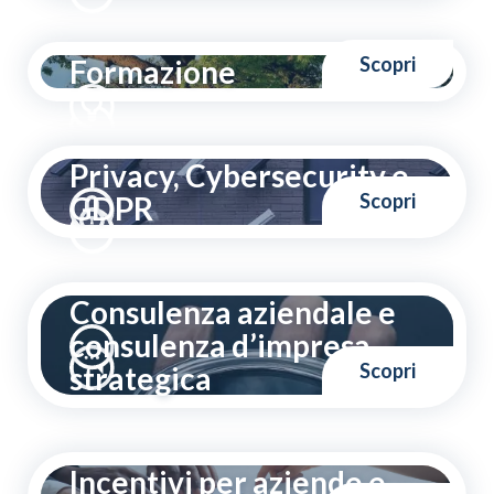
Scopri
Formazione
Privacy, Cybersecurity e
Scopri
GDPR
Consulenza aziendale e
consulenza d’impresa
Scopri
strategica
Incentivi per aziende e