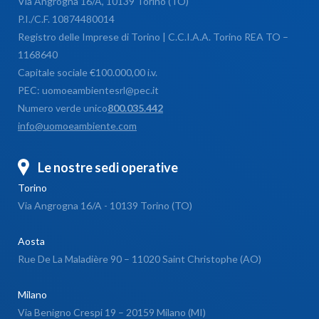
Via Angrogna 16/A, 10139 Torino (TO)
P.I./C.F. 10874480014
Registro delle Imprese di Torino | C.C.I.A.A. Torino REA TO –
1168640
Capitale sociale €100.000,00 i.v.
PEC: uomoeambientesrl@pec.it
Numero verde unico
800.035.442
info@uomoeambiente.com
Le nostre sedi operative
Torino
Via Angrogna 16/A - 10139 Torino (TO)
Aosta
Rue De La Maladière 90 – 11020 Saint Christophe (AO)
Milano
Via Benigno Crespi 19 – 20159 Milano (MI)