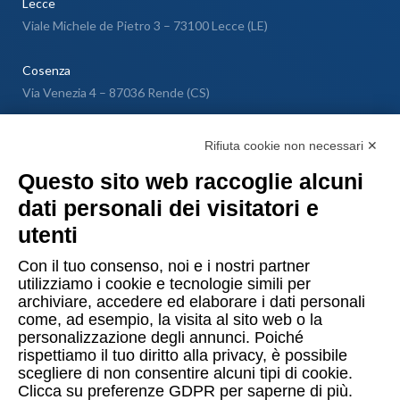
Lecce
Viale Michele de Pietro 3 – 73100 Lecce (LE)
Cosenza
Via Venezia 4 – 87036 Rende (CS)
Messina
Rifiuta cookie non necessari ✕
Via Galileo Galilei SNC – 98040 Torregrotta (ME)
Questo sito web raccoglie alcuni
dati personali dei visitatori e
Lugano
utenti
Via Maggio 1 C – 6900 Lugano (Confederazione Elvetica)
Con il tuo consenso, noi e i nostri partner
utilizziamo i cookie e tecnologie simili per
archiviare, accedere ed elaborare i dati personali
come, ad esempio, la visita al sito web o la
personalizzazione degli annunci. Poiché
rispettiamo il tuo diritto alla privacy, è possibile
Copyright © 2015-2026 Uomo & Ambiente S.r.l. Società Benefit
scegliere di non consentire alcuni tipi di cookie.
Clicca su preferenze GDPR per saperne di più.
PI/CF 10874480014