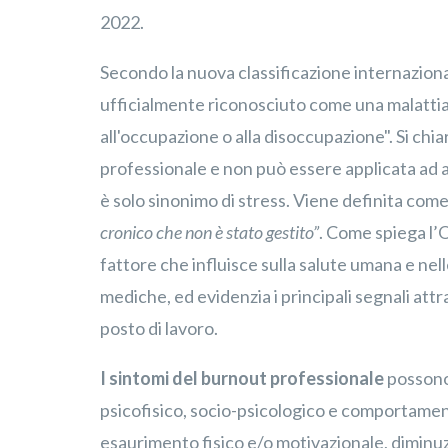
2022.
Secondo la nuova classificazione internazional
ufficialmente riconosciuto come una malattia 
all'occupazione o alla disoccupazione". Si chiar
professionale e non può essere applicata ad alt
è solo sinonimo di stress. Viene definita com
cronico che non è stato gestito”
. Come spiega l’
fattore che influisce sulla salute umana e nelle 
mediche, ed evidenzia i principali segnali attr
posto di lavoro.
I sintomi del burnout professionale
possono 
psicofisico, socio-psicologico e comportamen
esaurimento fisico e/o motivazionale, diminuzi