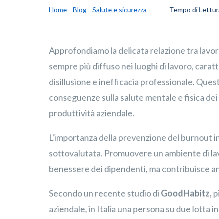
Home
Blog
Salute e sicurezza
Tempo di Lettur
I
Approfondiamo la delicata relazione tra lavor
sempre più diffuso nei luoghi di lavoro, cara
disillusione e inefficacia professionale. Ques
conseguenze sulla salute mentale e fisica dei l
produttività aziendale.
L'importanza della prevenzione del burnout i
sottovalutata. Promuovere un ambiente di lavo
benessere dei dipendenti, ma contribuisce anc
Secondo un recente studio di
GoodHabitz,
p
aziendale, in Italia una persona su due lotta i