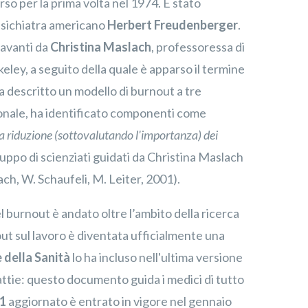
so per la prima volta nel 1974. È stato
 psichiatra americano
Herbert Freudenberger
.
 avanti da
Christina Maslach
, professoressa di
rkeley, a seguito della quale è apparso il termine
 descritto un modello di burnout a tre
onale, ha identificato componenti come
la riduzione (sottovalutando l'importanza) dei
ruppo di scienziati guidati da Christina Maslach
ach, W. Schaufeli, M. Leiter, 2001).
l burnout è andato oltre l’ambito della ricerca
ut sul lavoro è diventata ufficialmente una
 della Sanità
lo ha incluso nell'ultima versione
attie: questo documento guida i medici di tutto
11
aggiornato è entrato in vigore nel gennaio