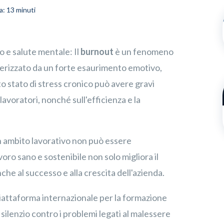
a: 13 minuti
scriviti alla nostra
Newsletter
o e salute mentale: Il
burnout
è un fenomeno
tterizzato da un forte esaurimento emotivo,
to stato di stress cronico può avere gravi
avoratori, nonché sull'efficienza e la
Confermo di aver preso visione dell'
informativa privacy
n ambito lavorativo non può essere
ro sano e sostenibile non solo migliora il
he al successo e alla crescita dell'azienda.
iattaforma internazionale per la formazione
n silenzio contro i problemi legati al malessere