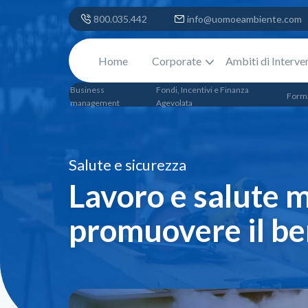
800.035.442
info@uomoeambiente.com
Home
Corporate
Ambiti di Interve
Business
Fondi, Incentivi e Finanza
Form
management
Agevolata
Salute e sicurezza
Lavoro e salute m
promuovere il ben