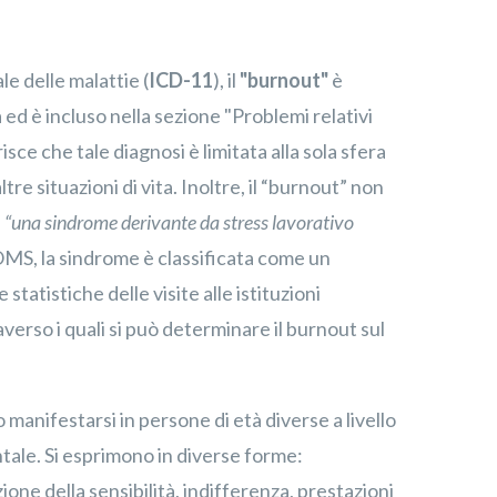
e delle malattie (
ICD-11
), il
"burnout"
è
ed è incluso nella sezione "Problemi relativi
isce che tale diagnosi è limitata alla sola sfera
re situazioni di vita. Inoltre, il “burnout” non
e
“una sindrome derivante da stress lavorativo
OMS, la sindrome è classificata come un
statistiche delle visite alle istituzioni
averso i quali si può determinare il burnout sul
manifestarsi in persone di età diverse a livello
tale. Si esprimono in diverse forme:
one della sensibilità, indifferenza, prestazioni