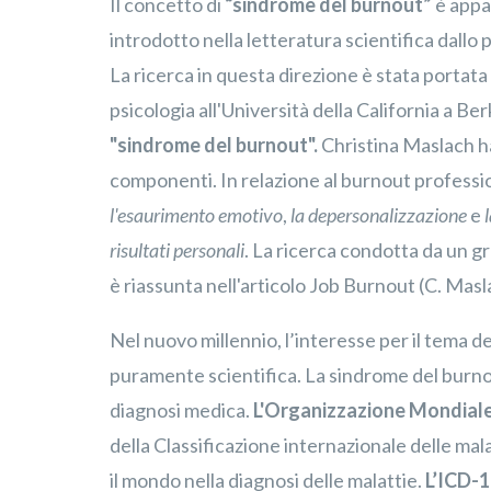
Il concetto di
“sindrome del burnout”
è appar
introdotto nella letteratura scientifica dallo
La ricerca in questa direzione è stata portata
psicologia all'Università della California a Be
"sindrome del burnout".
Christina Maslach ha
componenti. In relazione al burnout professi
l'esaurimento emotivo
,
la depersonalizzazione
e
risultati personali
. La ricerca condotta da un g
è riassunta nell'articolo Job Burnout (C. Masl
Nel nuovo millennio, l’interesse per il tema de
puramente scientifica. La sindrome del burno
diagnosi medica.
L'Organizzazione Mondiale
della Classificazione internazionale delle mal
il mondo nella diagnosi delle malattie.
L’ICD-