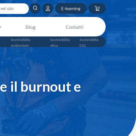
E-learning
Blog
Contatti
Sostenibilità
Sostenibilità
Sostenibiltà
ambientale
etica
ESG
e il burnout e