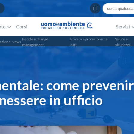
IT
nto
Corsi
Servizi
People e change
Privacy e protezione dei
Salute e
azione
News
management
dati
sicurezza
entale: come prevenir
essere in ufficio