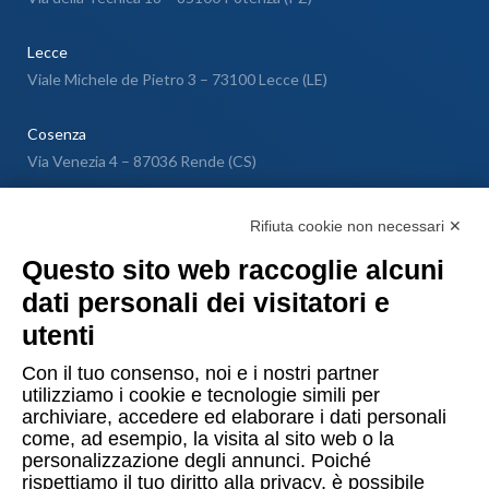
Lecce
Viale Michele de Pietro 3 – 73100 Lecce (LE)
Cosenza
Via Venezia 4 – 87036 Rende (CS)
Messina
Rifiuta cookie non necessari ✕
Via Galileo Galilei SNC – 98040 Torregrotta (ME)
Questo sito web raccoglie alcuni
dati personali dei visitatori e
Lugano
utenti
Via Maggio 1 C – 6900 Lugano (Confederazione Elvetica)
Con il tuo consenso, noi e i nostri partner
utilizziamo i cookie e tecnologie simili per
archiviare, accedere ed elaborare i dati personali
come, ad esempio, la visita al sito web o la
personalizzazione degli annunci. Poiché
rispettiamo il tuo diritto alla privacy, è possibile