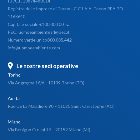
P.I./C.F. 10874480014
Registro delle Imprese di Torino | C.C.I.A.A. Torino REA TO –
1168640
Capitale sociale €100.000,00 i.v.
PEC: uomoeambientesrl@pec.it
Numero verde unico
800.035.442
info@uomoeambiente.com
Le nostre sedi operative
Torino
Via Angrogna 16/A - 10139 Torino (TO)
Aosta
Rue De La Maladière 90 – 11020 Saint Christophe (AO)
Milano
Via Benigno Crespi 19 – 20159 Milano (MI)