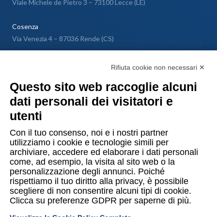
Viale Michele de Pietro 3 – 73100 Lecce (LE)
Cosenza
Via Venezia 4 – 87036 Rende (CS)
Messina
Rifiuta cookie non necessari ✕
Via Galileo Galilei SNC – 98040 Torregrotta (ME)
Questo sito web raccoglie alcuni
dati personali dei visitatori e
Lugano
utenti
Via Maggio 1 C – 6900 Lugano (Confederazione Elvetica)
Con il tuo consenso, noi e i nostri partner
utilizziamo i cookie e tecnologie simili per
archiviare, accedere ed elaborare i dati personali
come, ad esempio, la visita al sito web o la
personalizzazione degli annunci. Poiché
rispettiamo il tuo diritto alla privacy, è possibile
Copyright © 2015-2026 Uomo & Ambiente S.r.l. Società Benefit
scegliere di non consentire alcuni tipi di cookie.
Clicca su preferenze GDPR per saperne di più.
PI/CF 10874480014