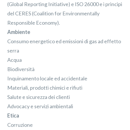
(Global Reporting Initiative) e ISO 26000 e i principi
del CERES (Coalition for Environmentally
Responsible Economy).
Iscriviti alla nostra
×
Newsletter
Ambiente
Consumo energetico ed emissioni di gas ad effetto
serra
Acqua
Biodiversità
Inquinamento locale ed accidentale
Materiali, prodotti chimici e rifiuti
Salute e sicurezza dei clienti
Advocacy e servizi ambientali
Confermo di aver preso visione dell'
informativa
Etica
privacy
Corruzione